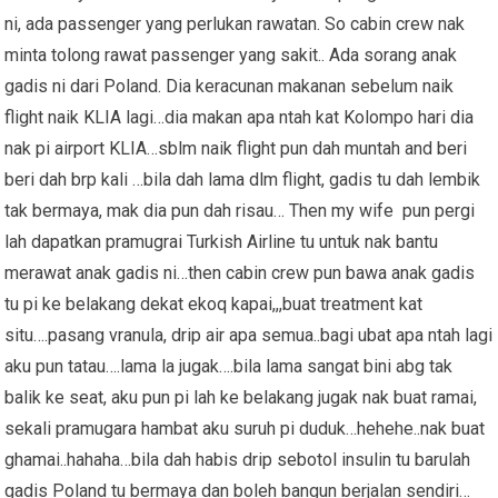
ni, ada passenger yang perlukan rawatan. So cabin crew nak
minta tolong rawat passenger yang sakit.. Ada sorang anak
gadis ni dari Poland. Dia keracunan makanan sebelum naik
flight naik KLIA lagi…dia makan apa ntah kat Kolompo hari dia
nak pi airport KLIA…sblm naik flight pun dah muntah and beri
beri dah brp kali …bila dah lama dlm flight, gadis tu dah lembik
tak bermaya, mak dia pun dah risau… Then my wife pun pergi
lah dapatkan pramugrai Turkish Airline tu untuk nak bantu
merawat anak gadis ni…then cabin crew pun bawa anak gadis
tu pi ke belakang dekat ekoq kapai,,,buat treatment kat
situ….pasang vranula, drip air apa semua..bagi ubat apa ntah lagi
aku pun tatau….lama la jugak….bila lama sangat bini abg tak
balik ke seat, aku pun pi lah ke belakang jugak nak buat ramai,
sekali pramugara hambat aku suruh pi duduk…hehehe..nak buat
ghamai..hahaha…bila dah habis drip sebotol insulin tu barulah
gadis Poland tu bermaya dan boleh bangun berjalan sendiri…